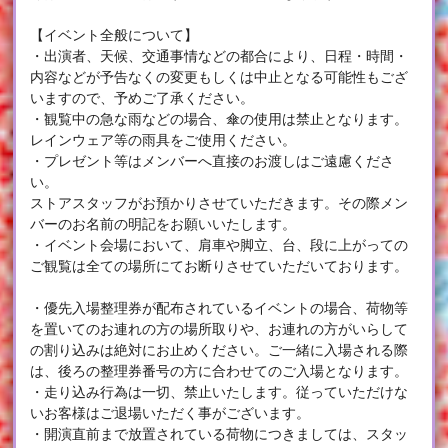
【イベント全般について】
・出演者、天候、交通事情などの都合により、日程・時間・
内容などが予告なくの変更もしくは中止となる可能性もござ
いますので、予めご了承ください。
・観覧中の急な雨などの場合、傘の使用は禁止となります。
レインウェア等の雨具をご使用ください。
・プレゼント等はメンバーへ直接のお渡しはご遠慮くださ
い。
ストアスタッフがお預かりさせていただきます。その際メン
バーのお名前の明記をお願いいたします。
・イベント会場において、肩車や脚立、台、段に上がっての
ご観覧は全ての場所にてお断りさせていただいております。
・優先入場整理券が配布されているイベントの場合、荷物等
を置いてのお連れの方の場所取りや、お連れの方がいらして
の割り込みは絶対にお止めください。ご一緒に入場される際
は、後ろの整理券番号の方に合わせてのご入場となります。
・走り込み行為は一切、禁止いたします。従っていただけな
いお客様はご退場いただく事がございます。
・開演直前まで放置されている荷物につきましては、スタッ