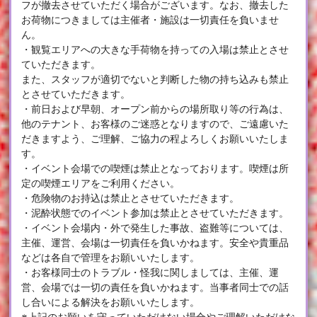
フが撤去させていただく場合がございます。なお、撤去した
お荷物につきましては主催者・施設は一切責任を負いませ
ん。
・観覧エリアへの大きな手荷物を持っての入場は禁止とさせ
ていただきます。
また、スタッフが適切でないと判断した物の持ち込みも禁止
とさせていただきます。
・前日および早朝、オープン前からの場所取り等の行為は、
他のテナント、お客様のご迷惑となりますので、ご遠慮いた
だきますよう、ご理解、ご協力の程よろしくお願いいたしま
す。
・イベント会場での喫煙は禁止となっております。喫煙は所
定の喫煙エリアをご利用ください。
・危険物のお持込は禁止とさせていただきます。
・泥酔状態でのイベント参加は禁止とさせていただきます。
・イベント会場内・外で発生した事故、盗難等については、
主催、運営、会場は一切責任を負いかねます。安全や貴重品
などは各自で管理をお願いいたします。
・お客様同士のトラブル・怪我に関しましては、主催、運
営、会場では一切の責任を負いかねます。当事者同士での話
し合いによる解決をお願いいたします。
※上記のお願いを守っていただけない場合やご理解いただけな