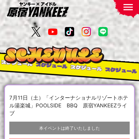
menu
ケジュール
スケジュール
スケジュール
スケジュール
ス
7月11日（土）「インターナショナルリゾートホテ
ル湯楽城」POOLSIDE BBQ 原宿YANKEEZライ
ブ
本イベントは終了いたしました