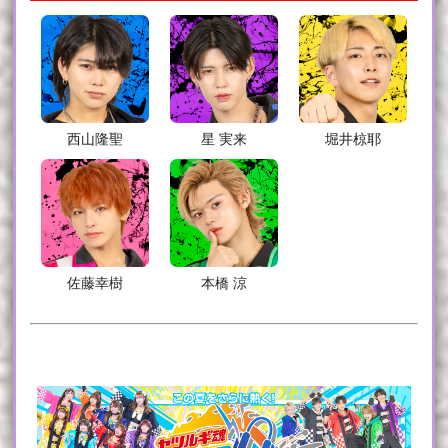
西山隆聖
星 実来
堀井椋耶
佐藤幸樹
本橋 涼