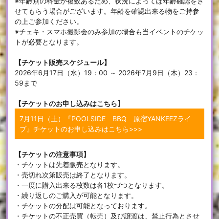
※年齢別の料金が複数あるため、状況によっては年齢確認をさ
せてもらう場合がございます。年齢を確認出来る物をご持参
の上ご参加ください。
※チェキ・スマホ撮影会のみ参加の場合も当イベントのチケッ
トが必要となります。
【チケット販売スケジュール】
2026年6月17日（水）19：00 ～ 2026年7月9日（木）23：
59まで
【チケットのお申し込みはこちら】
7月11日（土）『POOLSIDE BBQ 原宿YANKEEZライ
ブ』チケットのお申し込みはこちら>>>
【チケットの注意事項】
・チケットは先着販売となります。
・売切れ次第販売は終了となります。
・一度に購入出来る枚数は各1枚づつとなります。
・繰り返しのご購入が可能となります。
・チケットの分配は可能となっております。
・チケットの不正売買（転売）及び譲渡は、禁止行為とさせ