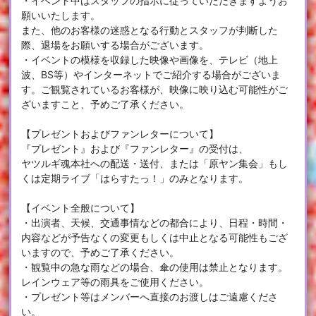
・イベント中はスタッフの指示に従っていただきますようお
願いいたします。
また、他のお客様の迷惑となる行動とスタッフが判断した
際、退場をお願いする場合がございます。
・イベントの模様を収録した映像や画像を、テレビ（地上
波、BS等）やインターネットでご紹介する場合がございま
す。ご観覧されているお客様が、映像に映り込む可能性がご
ざいますこと、予めご了承ください。
【プレゼントおよびファンレターについて】
『プレゼント』および『ファンレター』の受付は、
ヤツルギ魂本社への配送・送付、または「原ヤン集会」もし
くは定期ライブ「はらすたっ！」のみとなります。
【イベント全般について】
・出演者、天候、交通事情などの都合により、日程・時間・
内容などが予告なくの変更もしくは中止となる可能性もござ
いますので、予めご了承ください。
・観覧中の急な雨などの場合、傘の使用は禁止となります。
レインウェア等の雨具をご使用ください。
・プレゼント等はメンバーへ直接のお渡しはご遠慮くださ
い。