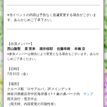
※当イベントの内容は予告なく急遽変更する場合がございま
す。あらかじめご了承下さい。
【出演メンバー】
西山隆聖 星 実来 堀井椋耶 佐藤幸樹 本橋 涼
※参加メンバーは都合により変更となる場合もございます。あらか
じめご了承ください。
【日時】
7月31日（金）
【場所】
クルーズ船「ロサアルバ」2Fメインデッキ
神奈川県横浜市中区海岸通り1-1 象の鼻パーク内
マップ
雨天決行・荒天中止
（雨天時 内容変更の可能性有
）