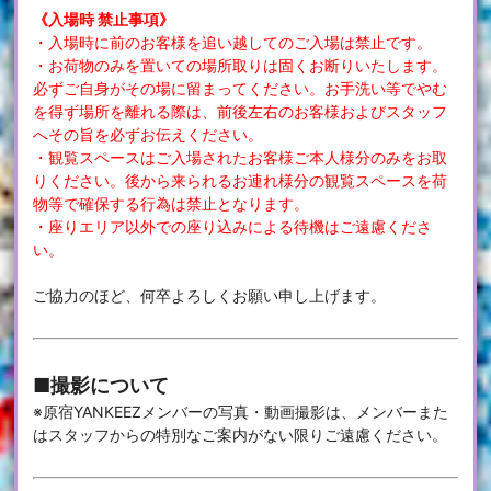
《入場時 禁止事項》
・入場時に前のお客様を追い越してのご入場は禁止です。
・お荷物のみを置いての場所取りは固くお断りいたします。
必ずご自身がその場に留まってください。お手洗い等でやむ
を得ず場所を離れる際は、前後左右のお客様およびスタッフ
へその旨を必ずお伝えください。
・観覧スペースはご入場されたお客様ご本人様分のみをお取
りください。後から来られるお連れ様分の観覧スペースを荷
物等で確保する行為は禁止となります。
・座りエリア以外での座り込みによる待機はご遠慮くださ
い。
ご協力のほど、何卒よろしくお願い申し上げます。
■撮影について
※原宿YANKEEZメンバーの写真・動画撮影は、メンバーまた
はスタッフからの特別なご案内がない限りご遠慮ください。