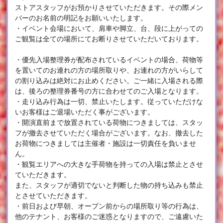
ストアスタッフがお預かりさせていただきます。その際メン
バーのお名前の明記をお願いいたします。
・イベント会場において、肩車や脚立、台、段に上がっての
ご観覧は全ての場所にてお断りさせていただいております。
・優先入場整理券が配布されているイベントの場合、荷物等
を置いてのお連れの方の場所取りや、お連れの方がいらして
の割り込みは絶対にお止めください。ご一緒に入場される際
は、後ろの整理券番号の方に合わせてのご入場となります。
・走り込み行為は一切、禁止いたします。従っていただけな
いお客様はご退場いただく事がございます。
・開演直前まで放置されている荷物につきましては、スタッ
フが撤去させていただく場合がございます。なお、撤去した
お荷物につきましては主催者・施設は一切責任を負いませ
ん。
・観覧エリアへの大きな手荷物を持っての入場は禁止とさせ
ていただきます。
また、スタッフが適切でないと判断した物の持ち込みも禁止
とさせていただきます。
・前日および早朝、オープン前からの場所取り等の行為は、
他のテナント、お客様のご迷惑となりますので、ご遠慮いた