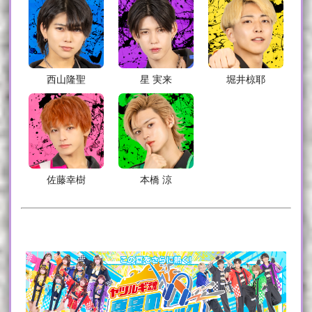
西山隆聖
星 実来
堀井椋耶
佐藤幸樹
本橋 涼