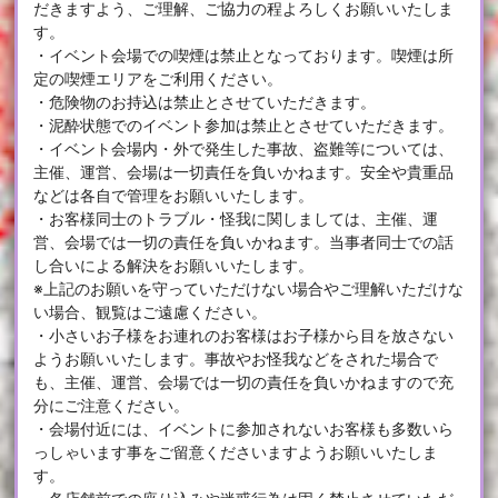
だきますよう、ご理解、ご協力の程よろしくお願いいたしま
す。
・イベント会場での喫煙は禁止となっております。喫煙は所
定の喫煙エリアをご利用ください。
・危険物のお持込は禁止とさせていただきます。
・泥酔状態でのイベント参加は禁止とさせていただきます。
・イベント会場内・外で発生した事故、盗難等については、
主催、運営、会場は一切責任を負いかねます。安全や貴重品
などは各自で管理をお願いいたします。
・お客様同士のトラブル・怪我に関しましては、主催、運
営、会場では一切の責任を負いかねます。当事者同士での話
し合いによる解決をお願いいたします。
※上記のお願いを守っていただけない場合やご理解いただけな
い場合、観覧はご遠慮ください。
・小さいお子様をお連れのお客様はお子様から目を放さない
ようお願いいたします。事故やお怪我などをされた場合で
も、主催、運営、会場では一切の責任を負いかねますので充
分にご注意ください。
・会場付近には、イベントに参加されないお客様も多数いら
っしゃいます事をご留意くださいますようお願いいたしま
す。