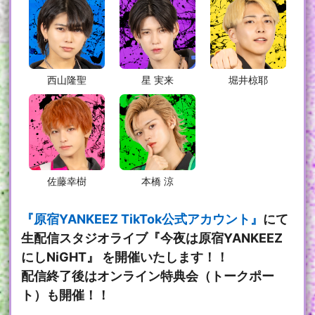
西山隆聖
星 実来
堀井椋耶
佐藤幸樹
本橋 涼
『原宿YANKEEZ TikTok公式アカウント』
にて
生配信スタジオライブ『今夜は原宿YANKEEZ
にしNiGHT』 を開催いたします！！
配信終了後はオンライン特典会（トークポー
ト）も開催！！