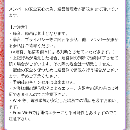
メンバーの安全安心の為、運営管理者が監視させて頂いてい
ます。
【ご注意】
・録音、録画は禁止となります。
・暴言、プライバシー等に関わる会話、他、メンバーが嫌が
る会話はご遠慮ください。
（※運営、配信者個々による判断とさせていただきます。）
・上記行為が発覚した場合、運営側の判断で強制終了させて
頂く場合がございます。その際の返金は一切致しません。
・配信の安全を保つために運営側で監視を行う場合がござい
ます。予めご了承ください。
・予約後のキャンセルは出来ません。
・お客様側の通信状況によるエラー、入退室の遅れ等には対
応できませんのでご注意下さい。
・Wi-Fi等、電波環境が安定した場所での通話を必ずお願いし
ます。
・Free Wi-Fiでは通信エラーになる可能性もありますのでご
注意下さい。