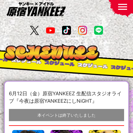
menu
ル
スケジュール
スケジュール
スケジュール
スケジュー
6月12日（金）原宿YANKEEZ 生配信スタジオライ
ブ『今夜は原宿YANKEEZにしNiGHT』
本イベントは終了いたしました