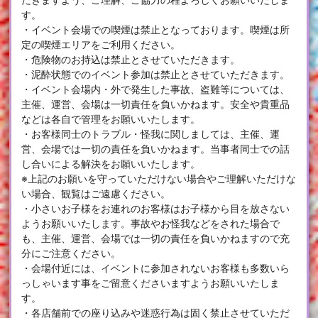
す。
・イベント会場での喫煙は禁止となっております。喫煙は所
定の喫煙エリアをご利用ください。
・危険物のお持込は禁止とさせていただきます。
・泥酔状態でのイベント参加は禁止とさせていただきます。
・イベント会場内・外で発生した事故、盗難等については、
主催、運営、会場は一切責任を負いかねます。安全や貴重品
などは各自で管理をお願いいたします。
・お客様同士のトラブル・怪我に関しましては、主催、運
営、会場では一切の責任を負いかねます。当事者同士での話
し合いによる解決をお願いいたします。
※上記のお願いを守っていただけない場合やご理解いただけな
い場合、観覧はご遠慮ください。
・小さいお子様をお連れのお客様はお子様から目を放さない
ようお願いいたします。事故やお怪我などをされた場合で
も、主催、運営、会場では一切の責任を負いかねますので充
分にご注意ください。
・会場付近には、イベントに参加されないお客様も多数いら
っしゃいます事をご留意くださいますようお願いいたしま
す。
・各店舗前での座り込みや迷惑行為は固く禁止させていただ