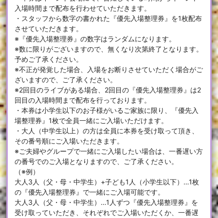
入場時間まで配布を行わせていただきます。
・スタッフから数字の書かれた『優先入場整理券』を1枚配布
させていただきます。
※『優先入場整理券』の数字はランダムになります。
※数に限りがございますので、無くなり次第終了となります。
予めご了承ください。
※不正が発覚した場合、入場をお断りさせていただく場合がご
ざいますので、ご了承ください。
※2回目のライブがある場合、2回目の『優先入場整理券』は2
回目の入場時間まで配布を行っております。
・本券は小学生以下のお子様がいるご家族に限り、『優先入
場整理券』1枚で全員一緒にご入場いただけます。
・大人（中学生以上）の方は全員に本券を受け取って頂き、
その番号順にご入場いただきます。
※ご夫婦やグループで一緒にご入場したい場合は、一番遅い方
の番号でのご入場となりますので、ご了承ください。
（※例）
大人3人（父・母・中学生）+子ども1人（小学生以下）…1枚
の『優先入場整理券』で一緒にご入場可能です。
大人3人（父・母・中学生）…1人ずつ『優先入場整理券』を
受け取っていただき、それぞれでご入場いただくか、一番遅