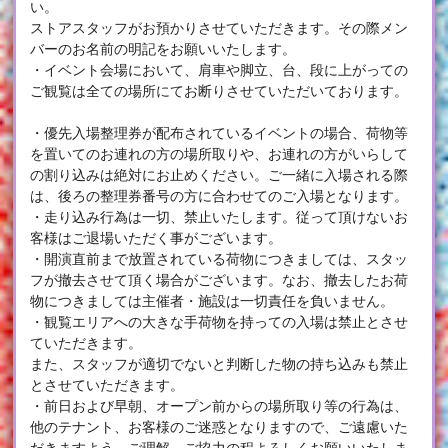
い。
ストアスタッフがお預かりさせていただきます。その際メン
バーのお名前の明記をお願いいたします。
・イベント会場において、肩車や脚立、台、段に上がっての
ご観覧は全ての場所にてお断りさせていただいております。
・優先入場整理券が配布されているイベントの場合、荷物等
を置いてのお連れの方の場所取りや、お連れの方がいらして
の割り込みは絶対にお止めください。ご一緒に入場される際
は、後ろの整理券番号の方に合わせてのご入場となります。
・走り込み行為は一切、禁止いたします。従って頂けないお
客様はご退場いただく事がございます。
・開演直前まで放置されている荷物につきましては、スタッ
フが撤去させて頂く場合がございます。なお、撤去したお荷
物につきましては主催者・施設は一切責任を負いません。
・観覧エリアへの大きな手荷物を持っての入場は禁止とさせ
ていただきます。
また、スタッフが適切でないと判断した物の持ち込みも禁止
とさせていただきます。
・前日および早朝、オープン前からの場所取り等の行為は、
他のテナント、お客様のご迷惑となりますので、ご遠慮いた
だきますよう、ご理解、ご協力の程よろしくお願いいたしま