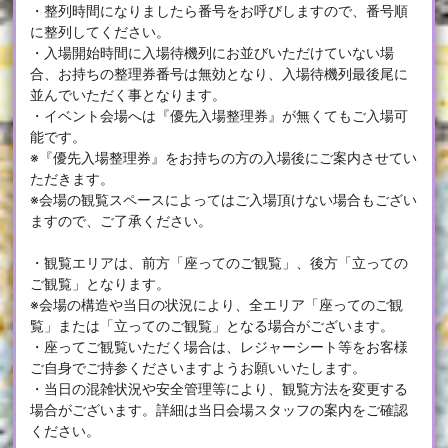
・整列時間になりましたら番号をお呼びしますので、番号順
に整列してください。
・入場開始時間に入場待機列にお並びいただけていない場
合、お持ちの整理券番号は無効となり、入場待機列最後尾に
並んでいただく事となります。
・イベント会場へは『優先入場整理券』が無くてもご入場可
能です。
※『優先入場整理券』をお持ちの方の入場後にご案内させてい
ただきます。
※会場の観覧スペースによってはご入場頂けない場合もござい
ますので、ご了承ください。
・観覧エリアは、前方「座ってのご観覧」、後方「立っての
ご観覧」となります。
※会場の構造や当日の状況により、全エリア「座ってのご観
覧」または「立ってのご観覧」となる場合がございます。
・座ってご観覧いただく場合は、レジャーシート等をお客様
ご自身でご持参くださいますようお願いいたします。
・当日の混雑状況や安全管理等により、観覧方法を変更する
場合がございます。詳細は当日会場スタッフの案内をご確認
ください。