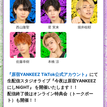
西山隆聖
星 実来
堀井椋耶
佐藤幸樹
本橋 涼
『原宿YANKEEZ TikTok公式アカウント』
にて
生配信スタジオライブ『今夜は原宿YANKEEZ
にしNiGHT』 を開催いたします！！
配信終了後はオンライン特典会（トークポー
ト）も開催！！