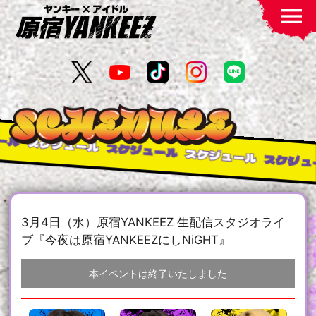
menu
ール
スケジュール
スケジュール
スケジュール
スケジュ
3月4日（水）原宿YANKEEZ 生配信スタジオライ
ブ『今夜は原宿YANKEEZにしNiGHT』
本イベントは終了いたしました