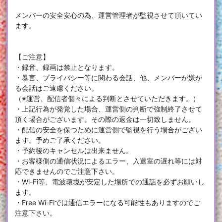
メンバーの安全安心の為、運営管理者が監視させて頂いてい
ます。
【ご注意】
・録音、録画は禁止となります。
・暴言、プライバシー等に関わる会話、他、メンバーが嫌が
る会話はご遠慮ください。
（※運営、配信者個々による判断とさせていただきます。）
・上記行為が発覚した場合、運営側の判断で強制終了させて
頂く場合がございます。その際の返金は一切致しません。
・配信の安全を保つために運営側で監視を行う場合がござい
ます。予めご了承ください。
・予約後のキャンセルは出来ません。
・お客様側の通信状況によるエラー、入退室の遅れ等には対
応できませんのでご注意下さい。
・Wi-Fi等、電波環境が安定した場所での通話を必ずお願いし
ます。
・Free Wi-Fiでは通信エラーになる可能性もありますのでご
注意下さい。