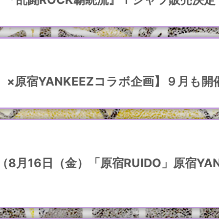
×原宿YANKEEZコラボ企画】９月も開
月16日（金）「原宿RUIDO」原宿YANK