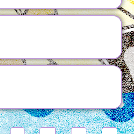
9
10
11
＞