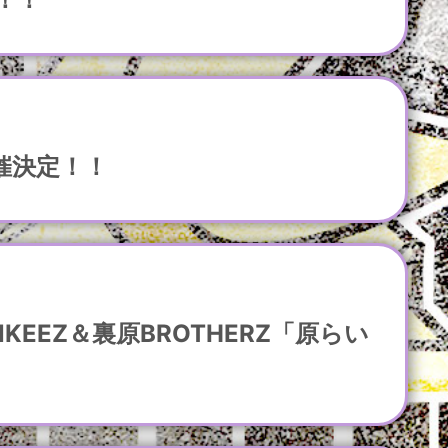
催決定！！
EEZ＆裏原BROTHERZ「原らい