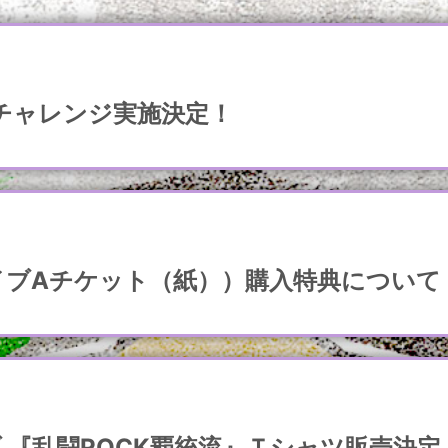
売チャレンジ実施決定！
イブAチケット（紙））購入特典について
イブ 『乱闘ROCK覇統流』Ｔシャツ販売決