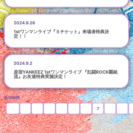
2024.9.26
1stワンマンライブ『Ｓチケット』来場者特典決
定！！
2024.9.2
原宿YANKEEZ 1stワンマンライブ 『乱闘ROCK覇統
流』お友達特典実施決定！
全106件
＜
1
2
3
4
5
6
7
8
9